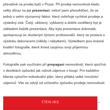
převážně na prodej bytů v Praze. Při prodeji nemovitosti kladu
velký důraz na její
prezentaci
, neboť jsem přesvědčen, že se
jedná o velmi významný faktor, který ovlivňuje rychlost prodeje a
výsledný zisk. Čistý, uklizený, vyklizený a dobře osvětlený byt je
základem každé prezentace. Aby byla prezentace dokonalá,
spolupracuji se zkušeným týmem profesionálů, který se postará o
výzdobu dekoracemi (někdy i nábytkem). Výsledkem jsou krásné
kvalitní fotografie, které ihned zaujmou svojí příjemnou
atmosférou.
Fotografie pak využívám při
propagaci
nemovitosti, která spočívá
v desítkách způsobů jak oslovit zájemce o koupi. Pro každého
klienta vytvořím individuální plán, který přiláká velké množství
zájemců. Vše se odvíjí od určeného způsobu prodeje nemovitosti.
–
ČTĚTE VÍCE