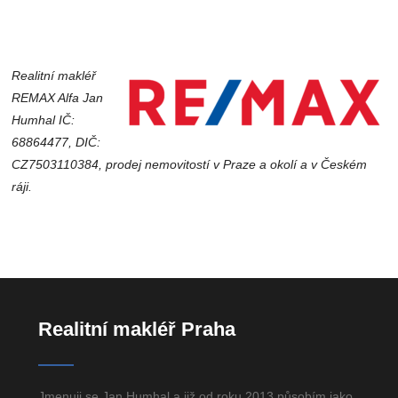
Realitní makléř
REMAX Alfa Jan
Humhal IČ:
68864477, DIČ:
CZ7503110384, prodej nemovitostí v Praze a okolí a v Českém
ráji.
Realitní makléř Praha
Jmenuji se Jan Humhal a již od roku 2013 působím jako