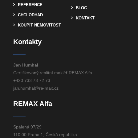
REFERENCE
BLOG
CHCI ODHAD
KONTAKT
KOUPIT NEMOVITOST
Kontakty
Jan Humhal
Certifikovaný realitní makléř REMAX Alfa
+420 733 73 72 73
jan.humhal@re-max.cz
REMAX Alfa
Spálená 97/29
110 00 Praha 1, Česká republika