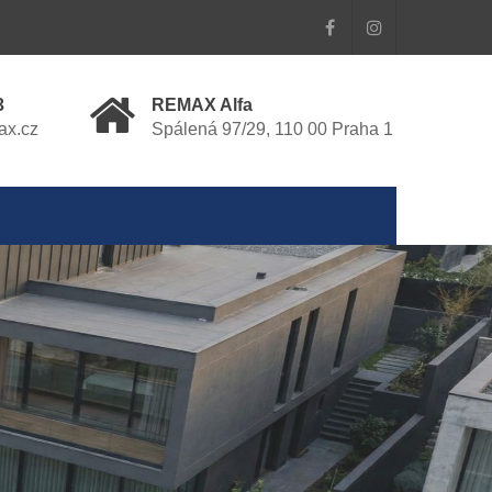
3
REMAX Alfa
ax.cz
Spálená 97/29, 110 00 Praha 1