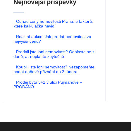
Nejnovější příspěvky
Odhad ceny nemovitosti Praha: 5 faktorů,
které kalkulačka nevidí
Realitní aukce: Jak prodat nemovitost za
nejvyšší cenu?
Prodali jste loni nemovitost? Odhlaste se z
daně, ať neplatíte zbytečně
Koupili jste loni nemovitost? Nezapomeňte
podat daňové přiznání do 2. února
Prodej bytu 3+1 v ulici Pujmanové –
PRODÁNO