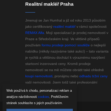
Realitní makléř Praha
Jmenuji se Jan Humhal a již od roku 2013 působím
jako certifikovaný
realitní makléř
v rámci společnosti
REMAX Alfa
. Mojí specializací je prodej nemovitostí v
Praze a Středočeském kraji. Ve většině případů
používám
formu prodeje pomocí soutěže
o nejlepší
nabídku (někdy nazýváme také aukcí) – tato varianta
je rychlá a většinou dochází k výraznému navýšení
startovní inzerované ceny. Kromě prodeje
nemovitostí se na mě můžete obrátit také ohledně
koupi nemovitosti
, pronájmu nebo
odhadu tržní ceny
vaší nemovitosti. Jsem totiž také profesionální
odhadce nemovitostí.
Web používá k chodu, personalizaci reklam a
analýze návštěvnosti
cookies
. Prohlížením
stránek souhlasíte s jejich používáním.