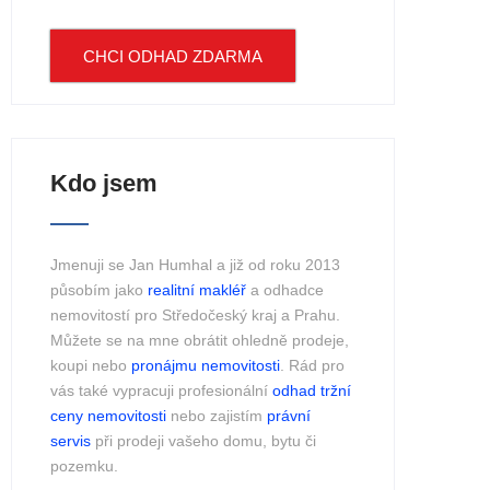
CHCI ODHAD ZDARMA
Kdo jsem
Jmenuji se Jan Humhal a již od roku 2013
působím jako
realitní makléř
a odhadce
nemovitostí pro Středočeský kraj a Prahu.
Můžete se na mne obrátit ohledně prodeje,
koupi nebo
pronájmu nemovitosti
. Rád pro
vás také vypracuji profesionální
odhad tržní
ceny nemovitosti
nebo zajistím
právní
servis
při prodeji vašeho domu, bytu či
pozemku.