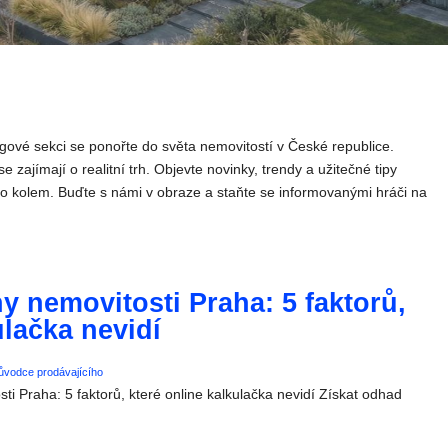
gové sekci se ponořte do světa nemovitostí v České republice.
e zajímají o realitní trh. Objevte novinky, trendy a užitečné tipy
ho kolem. Buďte s námi v obraze a staňte se informovanými hráči na
 nemovitosti Praha: 5 faktorů,
ulačka nevidí
ůvodce prodávajícího
i Praha: 5 faktorů, které online kalkulačka nevidí Získat odhad