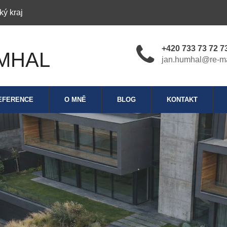
ký kraj
+420 733 73 72 7
MHAL
jan.humhal@re-m
EFERENCE
O MNĚ
BLOG
KONTAKT